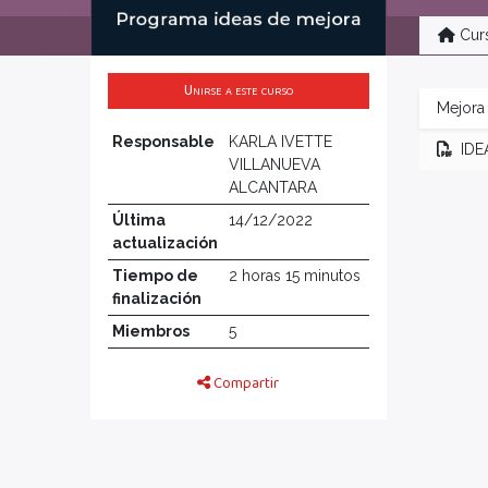
Cur
Unirse a este curso
Mejora
Responsable
KARLA IVETTE
IDE
VILLANUEVA
ALCANTARA
Última
14/12/2022
actualización
Tiempo de
2 horas 15 minutos
finalización
Miembros
5
Compartir