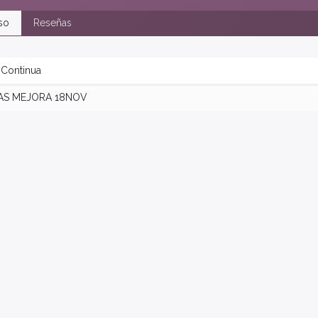
so
Reseñas
 Continua
AS MEJORA 18NOV